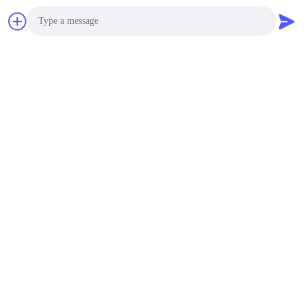
Photo
Video Call
Audio Call