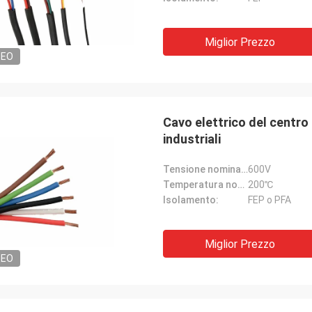
Miglior Prezzo
DEO
Cavo elettrico del centro 
industriali
Tensione nominale:
600V
Temperatura nominale:
200℃
Isolamento:
FEP o PFA
Miglior Prezzo
DEO