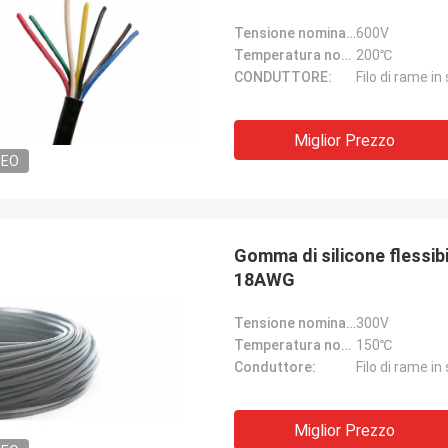
Tensione nominale:
600V
Temperatura nominale:
200℃
CONDUTTORE:
Filo di rame in
Miglior Prezzo
DEO
Gomma di silicone flessib
18AWG
Tensione nominale:
300V
Temperatura nominale:
150℃
Conduttore:
Filo di rame in
Miglior Prezzo