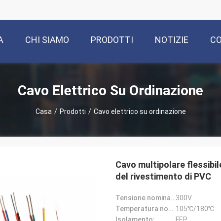
A
CHI SIAMO
PRODOTTI
NOTIZIE
CO
Cavo Elettrico Su Ordinazione
Casa
/
Prodotti
/
Cavo elettrico su ordinazione
Cavo multipolare flessibi
del rivestimento di PVC
Tensione nominale:
300V
Temperatura nominale:
105℃/180℃
Isolamento:
FEP