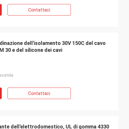
Rudy
Contattaci
to buona, la
rodotti è molto
ordinazione dell'isolamento 30V 150C del cavo
M 30 e del silicone dei cavi
 scatola
Contattaci
lante dell'elettrodomestico, UL di gomma 4330