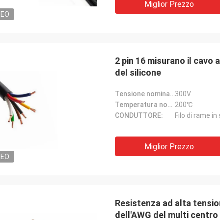
Miglior Prezzo
DEO
2 pin 16 misurano il cavo 
del silicone
Tensione nominale:
300V
Temperatura nominale:
200℃
CONDUTTORE:
Filo di rame in
Miglior Prezzo
DEO
Resistenza ad alta tensio
dell'AWG del multi centro