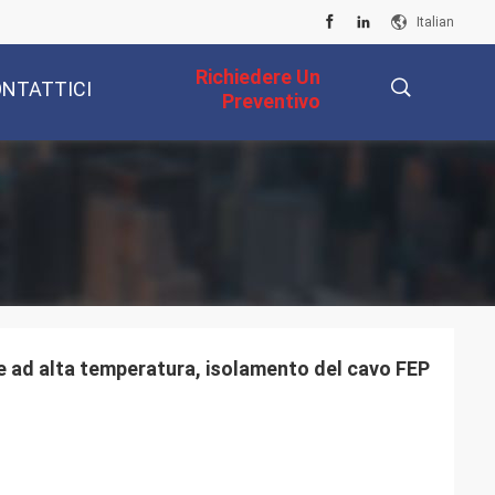
Italian
Richiedere Un
NTATTICI
Preventivo
描
述
le ad alta temperatura, isolamento del cavo FEP