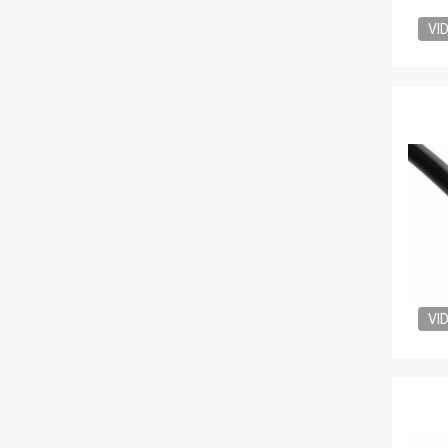
VI
VI