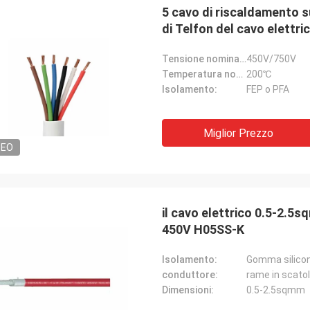
5 cavo di riscaldamento s
di Telfon del cavo elettri
Tensione nominale:
450V/750V
Temperatura nominale:
200℃
Isolamento:
FEP o PFA
Miglior Prezzo
DEO
il cavo elettrico 0.5-2.5s
450V H05SS-K
Isolamento:
Gomma silico
conduttore:
rame in scato
Dimensioni:
0.5-2.5sqmm