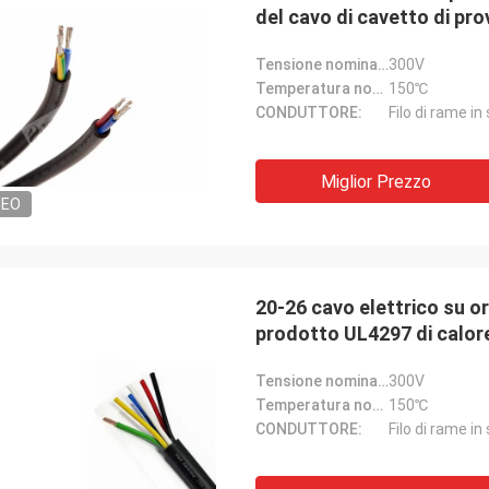
del cavo di cavetto di pro
Tensione nominale:
300V
Temperatura nominale:
150℃
CONDUTTORE:
Filo di rame in
Miglior Prezzo
DEO
20-26 cavo elettrico su or
prodotto UL4297 di calor
Tensione nominale:
300V
Temperatura nominale:
150℃
CONDUTTORE:
Filo di rame in