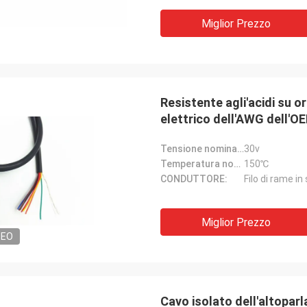
Muller di 
Miglior Prezzo
Diego Cuellar
Mysun è una società mol
tre merci di qualità superiore sono
gente è molto gentile, p
ate a quelle di altri produttori.
molto buono!
Resistente agli'acidi su 
elettrico dell'AWG dell'OE
Tensione nominale:
30v
Temperatura nominale:
150℃
CONDUTTORE:
Filo di rame in
Miglior Prezzo
DEO
Cavo isolato dell'altopar