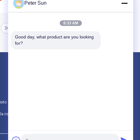
Peter Sun
6:33 AM
Good day, what product are you looking 
for?
Prodotti
Conduttore isolato flessibile
Conduttore isolato silicone
sito
Filo di rame vetroresina
politica sulla riservatezza
Tutte le categorie