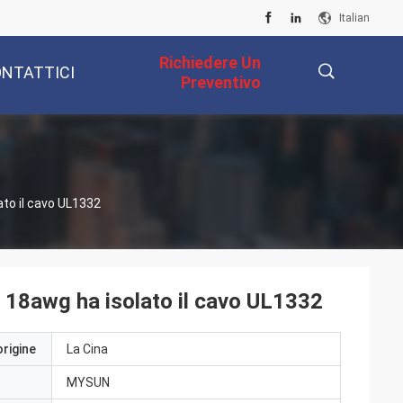
Italian
Richiedere Un
NTATTICI
Preventivo
描
lato il cavo UL1332
述
UL 18awg ha isolato il cavo UL1332
origine
La Cina
MYSUN