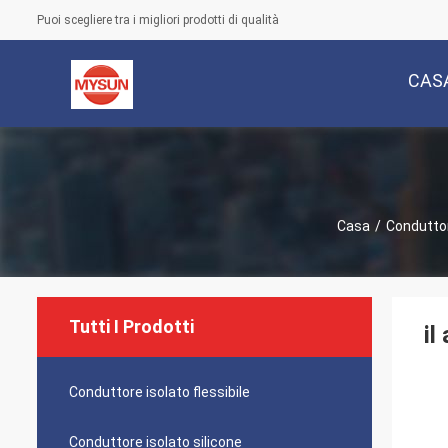
Puoi scegliere tra i migliori prodotti di qualità
CAS
Casa
/
Conduttor
Tutti I Prodotti
il
Conduttore isolato flessibile
Conduttore isolato silicone