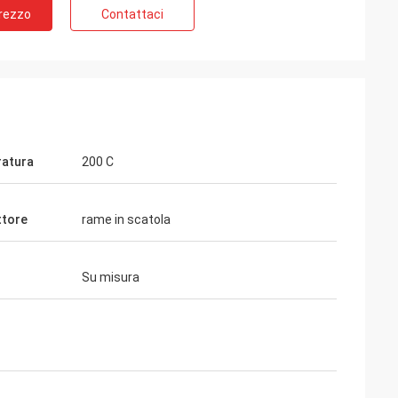
Prezzo
Contattaci
atura
200 C
ttore
rame in scatola
Su misura