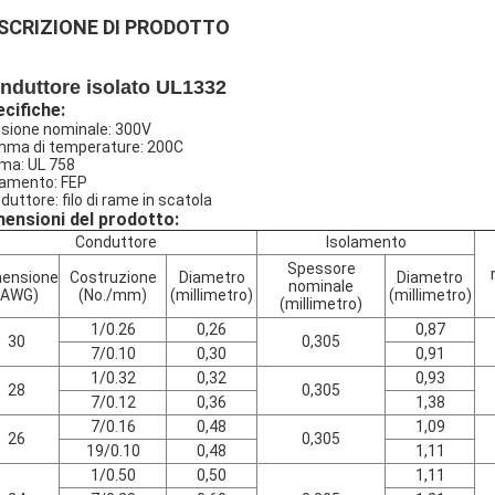
SCRIZIONE DI PRODOTTO
nduttore isolato UL1332
cifiche:
sione nominale: 300V
ma di temperature: 200C
ma: UL 758
lamento: FEP
duttore: filo di rame in scatola
ensioni del prodotto:
Conduttore
Isolamento
Spessore
ensione
Costruzione
Diametro
Diametro
nominale
(AWG)
(No./mm)
(millimetro)
(millimetro)
(millimetro)
1/0.26
0,26
0,87
30
0,305
7/0.10
0,30
0,91
1/0.32
0,32
0,93
28
0,305
7/0.12
0,36
1,38
7/0.16
0,48
1,09
26
0,305
19/0.10
0,48
1,11
1/0.50
0,50
1,11