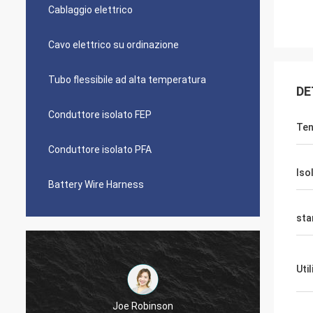
Cablaggio elettrico
Cavo elettrico su ordinazione
Tubo flessibile ad alta temperatura
DE
Conduttore isolato FEP
Ten
Conduttore isolato PFA
Iso
Battery Wire Harness
sta
Uti
Diego Cuellar