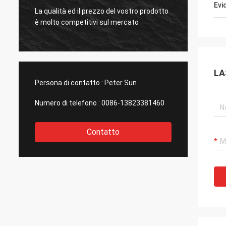
Evi
Mysun
to
Le vostre merci di qualità superiore sono
gente
paragonate a quelle di altri produttori.
molt
LA
Persona di contatto :
Peter Sun
Numero di telefono :
0086-13823381460
Contatto