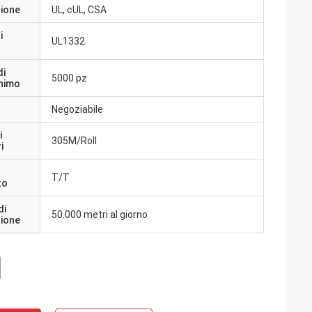
zione
UL, cUL, CSA
i
UL1332
di
5000 pz
inimo
Negoziabile
i
305M/Roll
i
T/T
to
di
50.000 metri al giorno
zione