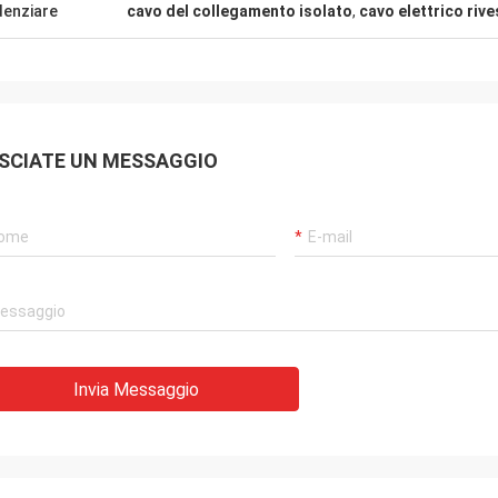
denziare
cavo del collegamento isolato
,
cavo elettrico rive
 è una società molto buona, la
 è molto gentile, prodotti è molto
o buono!
SCIATE UN MESSAGGIO
Invia Messaggio