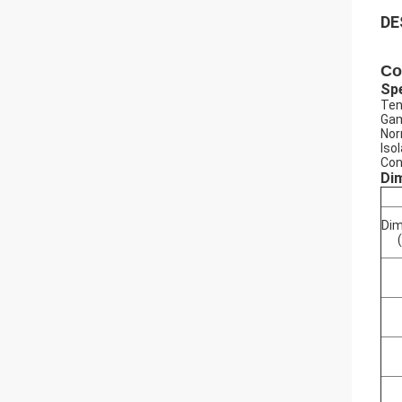
DE
Co
Spe
Ten
Gam
Nor
Iso
Con
Dim
Dim