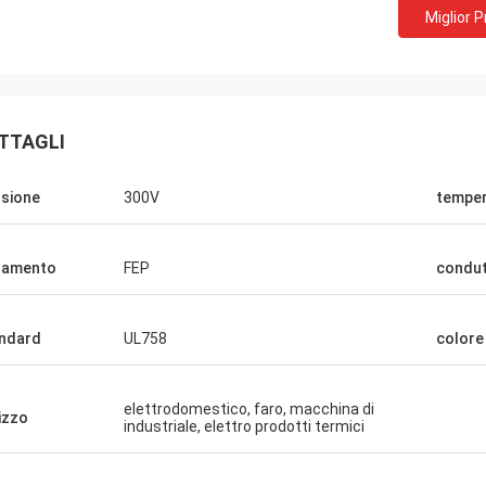
Miglior 
TTAGLI
sione
300V
temper
lamento
FEP
condu
ndard
UL758
colore
elettrodomestico, faro, macchina di
lizzo
industriale, elettro prodotti termici
Muller di Rudy