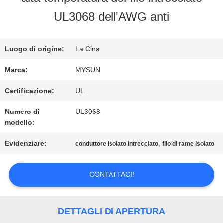
FABBRICA
UL3068 dell'AWG anti
CONTROLLO
Luogo di origine:
La Cina
DI
Marca:
MYSUN
QUALITÀ
Certificazione:
UL
Numero di
UL3068
modello:
CONTATTICI
Evidenziare:
,
conduttore isolato intrecciato
filo di rame isolato
RICHIEDA
CONTATTACI!
UNA
CITAZIONE
DETTAGLI DI APERTURA