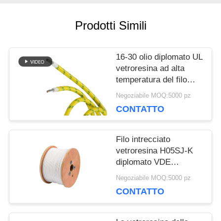
Prodotti Simili
MAPPA
DEL
16-30 olio diplomato UL
SITO
vetroresina ad alta
temperatura del filo
intrecciato UL3068
Negoziabile MOQ:5000 pz
dell'AWG anti
PRIVACY
CONTATTO
POLICY
Filo intrecciato
vetroresina H05SJ-K
diplomato VDE
termoresistente
Negoziabile MOQ:5000 pz
dell'isolamento del
CONTATTO
silicone