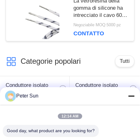
La vetroresina della
gomma di silicone ha
intrecciato il cavo 600V
resistente ad alta
Negoziabile MOQ:5000 pz
temperatura 200C
CONTATTO
UL3071
Categorie popolari
Tutti
Conduttore isolato
Conduttore isolato
flessibile
silicone
Peter Sun
Filo di rame
Cavo della batteria
12:14 AM
vetroresina
Good day, what product are you looking for?
Collegamento di