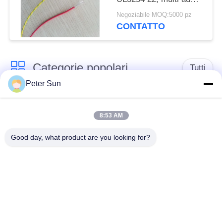
alta temperatura del
Negoziabile MOQ:5000 pz
cavo del forno 250C
CONTATTO
colorato
Categorie popolari
Tutti
Peter Sun
Conduttore isolato
Conduttore isolato
flessibile
silicone
8:53 AM
Good day, what product are you looking for?
Filo di rame
Cavo della batteria
vetroresina
Collegamento di
Conduttore isolato
XLPE cavo