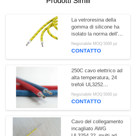
Prodotti Simili
PRIVACY
POLICY
La vetroresina della
gomma di silicone ha
isolato la norma dell'UL
758 del filo di rame
Negoziabile MOQ:5000 pz
UL3122 300V 200C
CONTATTO
250C cavo elettrico ad
alta temperatura, 24
trefoli UL3252
dell'AWG
Negoziabile MOQ:5000 pz
CONTATTO
Cavo del collegamento
incagliato AWG
UL3254 22, multi ad