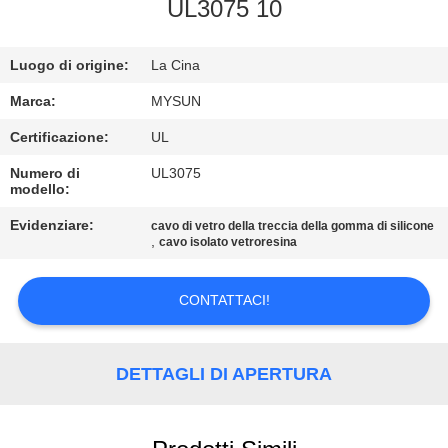
CONTROLLO
UL3075 10
DI
Luogo di origine:
La Cina
QUALITÀ
Marca:
MYSUN
CONTATTICI
Certificazione:
UL
Numero di
UL3075
modello:
RICHIEDA
UNA
Evidenziare:
cavo di vetro della treccia della gomma di silicone
,
cavo isolato vetroresina
CITAZIONE
CONTATTACI!
MAPPA
DEL
DETTAGLI DI APERTURA
SITO