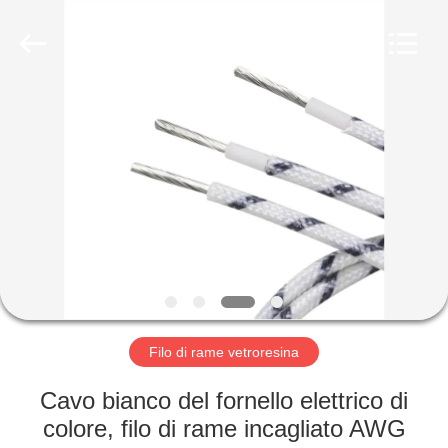
Shenzhen
Mysun
Insulation
Materials
Co.,
Ltd..
All
Rights
CASA
Reserved.
PRODOTTI
CIRCA
NOI
GIRO
DELLA
Filo di rame vetroresina
FABBRICA
Cavo bianco del fornello elettrico di
colore, filo di rame incagliato AWG