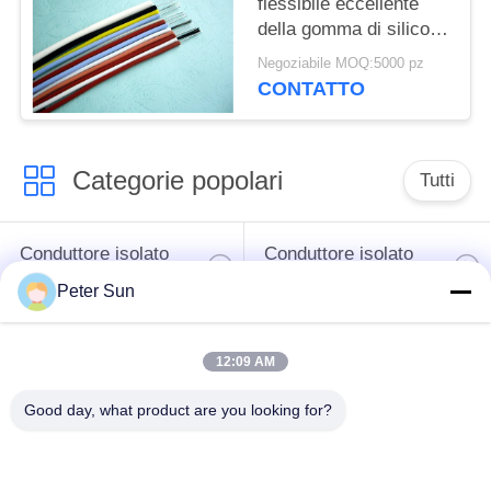
flessibile eccellente
della gomma di silicone
per la prova
Negoziabile MOQ:5000 pz
dell'abrasione dell'UL
CONTATTO
3138 del radiatore
Categorie popolari
Tutti
Conduttore isolato
Conduttore isolato
flessibile
silicone
Peter Sun
Filo di rame
Cavo della batteria
12:09 AM
vetroresina
Good day, what product are you looking for?
Collegamento di
Conduttore isolato
XLPE cavo