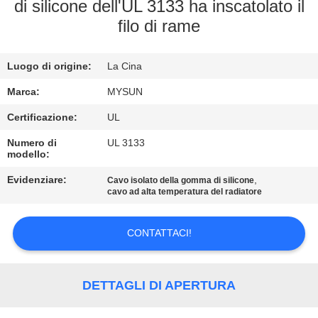
CONTROLLO
di silicone dell'UL 3133 ha inscatolato il
filo di rame
DI
QUALITÀ
Luogo di origine:
La Cina
CONTATTICI
Marca:
MYSUN
Certificazione:
UL
RICHIEDA
Numero di
UL 3133
modello:
UNA
Evidenziare:
,
Cavo isolato della gomma di silicone
CITAZIONE
cavo ad alta temperatura del radiatore
MAPPA
CONTATTACI!
DEL
SITO
DETTAGLI DI APERTURA