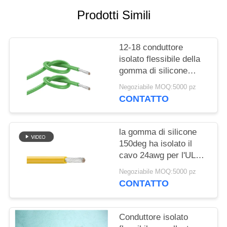
PRIVACY
Prodotti Simili
POLICY
12-18 conduttore
isolato flessibile della
gomma di silicone
dell'AWG per l'UL 3134
Negoziabile MOQ:5000 pz
dell'elettrodomestico
CONTATTO
la gomma di silicone
150deg ha isolato il
cavo 24awg per l'UL
3137 del faro 600V
Negoziabile MOQ:5000 pz
CONTATTO
Conduttore isolato