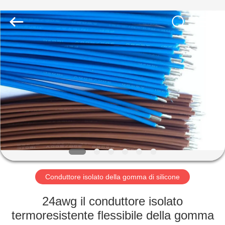
Shenzhen
Mysun
Insulation
Materials
Co.,
Ltd..
All
Rights
CASA
Reserved.
PRODOTTI
CIRCA
NOI
GIRO
DELLA
Conduttore isolato della gomma di silicone
FABBRICA
24awg il conduttore isolato
termoresistente flessibile della gomma