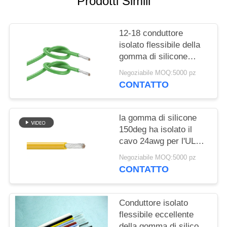
Prodotti Simili
PRIVACY
POLICY
12-18 conduttore
isolato flessibile della
gomma di silicone
dell'AWG per l'UL 3134
Negoziabile MOQ:5000 pz
dell'elettrodomestico
CONTATTO
la gomma di silicone
150deg ha isolato il
cavo 24awg per l'UL
3137 del faro 600V
Negoziabile MOQ:5000 pz
CONTATTO
Conduttore isolato
flessibile eccellente
della gomma di silicone