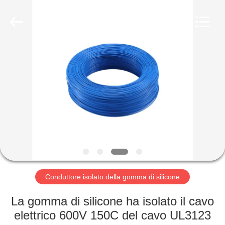
Shenzhen
Mysun
Insulation
Materials
Co.,
Ltd..
All
Rights
CASA
Reserved.
PRODOTTI
CIRCA
NOI
GIRO
DELLA
Conduttore isolato della gomma di silicone
FABBRICA
La gomma di silicone ha isolato il cavo
elettrico 600V 150C del cavo UL3123