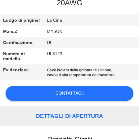
CONTROLLO
20AWG
DI
Luogo di origine:
La Cina
QUALITÀ
Marca:
MYSUN
CONTATTICI
Certificazione:
UL
Numero di
UL3123
modello:
RICHIEDA
UNA
Evidenziare:
,
Cavo isolato della gomma di silicone
cavo ad alta temperatura del radiatore
CITAZIONE
CONTATTACI!
MAPPA
DEL
DETTAGLI DI APERTURA
SITO