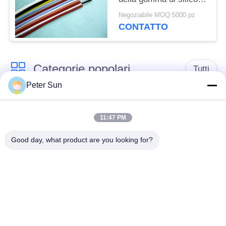
per la prova
Negoziabile MOQ:5000 pz
dell'abrasione dell'UL
CONTATTO
3138 del radiatore
Categorie popolari
Tutti
Peter Sun
Conduttore isolato
Conduttore isolato
flessibile
silicone
11:47 PM
Good day, what product are you looking for?
Filo di rame
Cavo della batteria
vetroresina
Collegamento di
Conduttore isolato
XLPE cavo