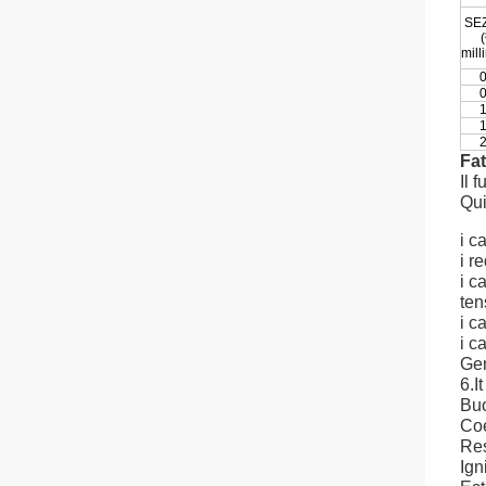
SE
(
mill
0
0
1
1
2
Fat
Il 
Qui
i c
i r
i c
ten
i c
i c
Gen
6.I
Buo
Coe
Res
Ign