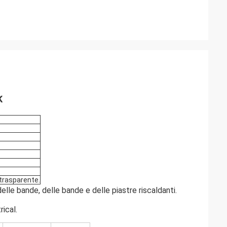
K
, trasparente.
delle bande, delle bande e delle piastre riscaldanti.
.
ical.