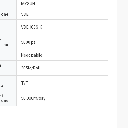
MYSUN
zione
VDE
i
VDEH05S-K
di
5000 pz
inimo
Negoziabile
i
305M/Roll
i
T/T
to
di
50,000m/day
zione