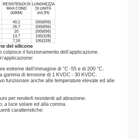
RESISTENZA DI
LUNGHEZZA
MAX.COND
DI UNITÀ
(Ω/KM)
(m) (Ft)
40,1
200(656)
26,7
200(656)
20
200(656)
13,7
100(328)
7,16
100(328)
ne del silicone
e colpisce il funzionamento dell'applicazione.
un'applicazione:
re estreme dell'immagine di °C -55 e di 200 °C.
re una gamma di tensione di 1 KVDC - 30 KVDC.
cavo funzionare anche alle temperature elevate ed alle
uro per renderli resistenti ad abrasione.
o, a luce solare ed alla corona.
uenti caratteristiche: