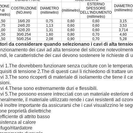
ESTERNO
DIAMETRO
ZIONE
COSTRUZIONE
DIAMETRO
SPESSORE
(millimetro)
² di
(millimetro)
(NO./mm)
(millimetro)
DELL'INDUMENTO
imetro)
(millimetro)
,50
16/0.20
0,75
0,60
0,60
3,15
,75
24/0.20
1,13
0,60
0,60
3,53
,00
32/0.20
1,31
0,60
0,60
3,714
,50
30/0.254
1,60
0,80
0,70
4,60
,50
50/0.254
2,08
0,90
0,70
5,28
tori da considerare quando selezionano i cavi di alta tensio
funzionamento dei cavi ad alta tensione del silicone notevolment
ndi, le caratteristiche dei cavi devono sostenere le richieste di 
avi 1.The dovrebbero funzionare senza cuciture con le temperatu
equisiti di tensione 2.The di questi cavi li richiedono di tratta
avi 3.The sono ricoperti di materiale di isolamento che tiene il 
sioni.
avi 4.These sono estremamente duri e flessibili.
avi 5.The possono essere intrecciati con un materiale esteriore d
eralmente, il materiale utilizzato rende i cavi resistenti ad ozon
t è inoltre importante da assicurarsi che i cavi visualizzino le seg
ne proprietà dielettriche
fficiente di attrito basso
istenza al calore
ifugo/ritardatore