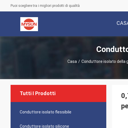
Puoi scegliere tra i migliori prodotti di qualità
CAS
Condutto
Casa
/
Conduttore isolato della 
Tutti I Prodotti
0,
pe
Conduttore isolato flessibile
Conduttore isolato silicone