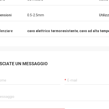
è una società molto buona, la
è molto gentile, prodotti è molto
buono!
ensioni
0.5-2.5mm
Utiliz
denziare
cavo elettrico termoresistente
,
cavo ad alta temp
SCIATE UN MESSAGGIO