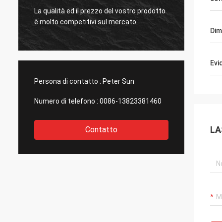
Mysun 
Le vostre merci di qualità superiore sono
gente 
paragonate a quelle di altri produttori.
molto 
Dim
Evi
Persona di contatto :
Peter Sun
Numero di telefono :
0086-13823381460
LA
Contatto