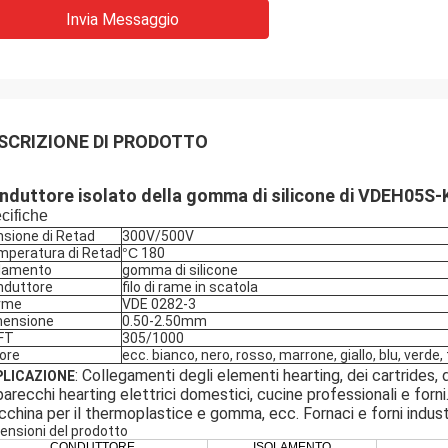
Invia Messaggio
SCRIZIONE DI PRODOTTO
nduttore isolato della gomma di silicone di VDEH05S-
cifiche
sione di Retad
300V/500V
mperatura di Retad
°C
180
olamento
gomma di silicone
nduttore
filo di rame in scatola
rme
VDE 0282-3
mensione
0.50-2.50mm
FT
305/1000
ore
ecc. bianco, nero, rosso, marrone, giallo, blu, verde
: Collegamenti degli elementi hearting, dei cartrides, 
PLICAZIONE
arecchi hearting elettrici domestici, cucine professionali e forni
china per il thermoplastice e gomma, ecc. Fornaci e forni industr
ensioni del prodotto
CONDUTTORE
ISOLAMENTO