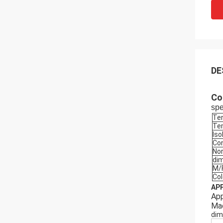
DE
Co
spe
Ten
Te
Is
Co
No
di
M/
Col
AP
App
Mac
dim