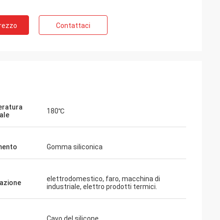
Prezzo
Contattaci
ratura
180℃
ale
mento
Gomma siliconica
elettrodomestico, faro, macchina di
cazione
industriale, elettro prodotti termici.
Cavo del silicone