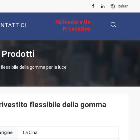
Italian
Richiedere Un
NTATTICI
Preventivo
 Prodotti
描
to flessibile della gomma per la luce
述
e rivestito flessibile della gomma
origine
La Cina