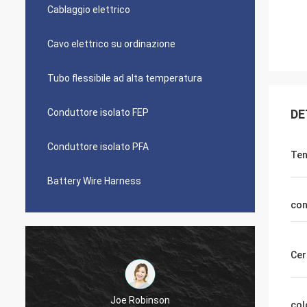
Cablaggio elettrico
Cavo elettrico su ordinazione
Tubo flessibile ad alta temperatura
Conduttore isolato FEP
DE
Conduttore isolato PFA
Ten
Battery Wire Harness
con
Cer
Diego Cuellar
col