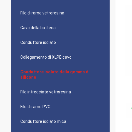
Filo di rame vetroresina
Cavo della batteria
Conduttore isolato
Collegamento di XLPE cavo
Conduttore isolato della gomma di
silicone
Filo intrecciato vetroresina
Filo di rame PVC
Conduttore isolato mica