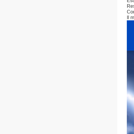
Es
Res
Com
Il 