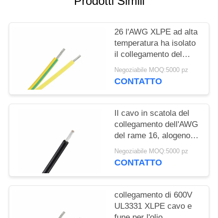
Prodotti Simili
PRIVACY
POLICY
26 l'AWG XLPE ad alta
temperatura ha isolato
il collegamento del
cavo 600v cavo 150C
Negoziabile MOQ:5000 pz
UL3289
CONTATTO
Il cavo in scatola del
collegamento dell'AWG
del rame 16, alogeno
basso del fumo cabla
Negoziabile MOQ:5000 pz
liberamente UL3271
CONTATTO
collegamento di 600V
UL3331 XLPE cavo e
fune per l'olio