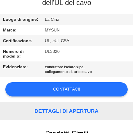
CONTROLLO
dell'UL del cavo
DI
Luogo di origine:
La Cina
QUALITÀ
Marca:
MYSUN
CONTATTICI
Certificazione:
UL, cUl, CSA
Numero di
UL3320
modello:
RICHIEDA
UNA
Evidenziare:
,
conduttore isolato xlpe
collegamento elettrico cavo
CITAZIONE
CONTATTACI!
MAPPA
DEL
DETTAGLI DI APERTURA
SITO