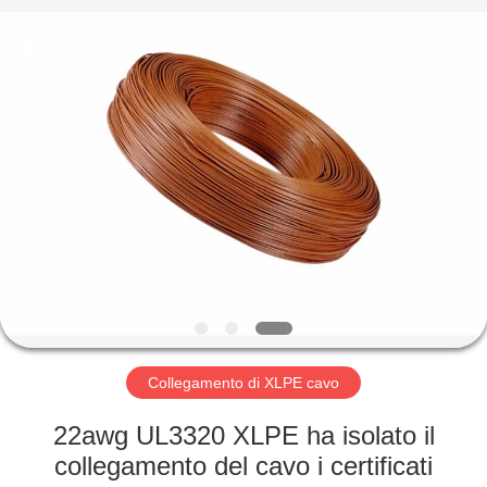
Shenzhen
Mysun
Insulation
Materials
Co.,
Ltd..
All
Rights
CASA
Reserved.
PRODOTTI
CIRCA
NOI
GIRO
DELLA
Collegamento di XLPE cavo
FABBRICA
22awg UL3320 XLPE ha isolato il
collegamento del cavo i certificati