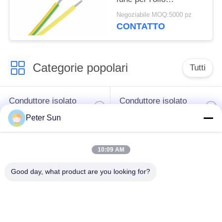
dell'elettrodomestico
Negoziabile MOQ:5000 pz
resistente
CONTATTO
Categorie popolari
Tutti
Conduttore isolato
Conduttore isolato
flessibile
silicone
Peter Sun
Filo di rame
Cavo della batteria
10:09 AM
vetroresina
Good day, what product are you looking for?
Collegamento di
Conduttore isolato
XLPE cavo