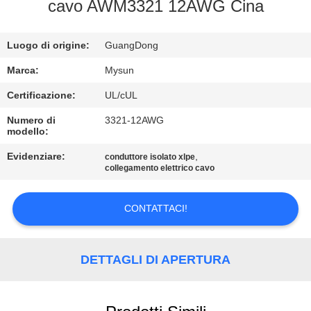
CONTROLLO
cavo AWM3321 12AWG Cina
DI
Luogo di origine:
GuangDong
QUALITÀ
Marca:
Mysun
CONTATTICI
Certificazione:
UL/cUL
Numero di
3321-12AWG
modello:
RICHIEDA
UNA
Evidenziare:
,
conduttore isolato xlpe
collegamento elettrico cavo
CITAZIONE
CONTATTACI!
MAPPA
DEL
DETTAGLI DI APERTURA
SITO