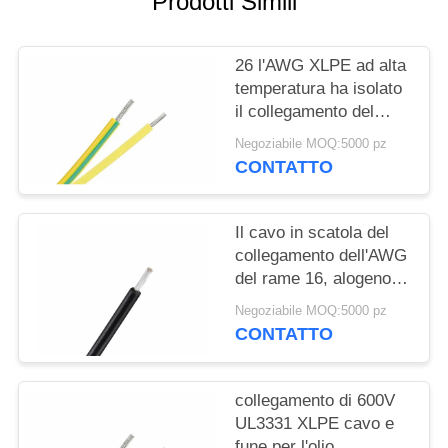
Prodotti Simili
PRIVACY
POLICY
26 l'AWG XLPE ad alta
temperatura ha isolato
il collegamento del
cavo 600v cavo 150C
Negoziabile MOQ:5000 pz
UL3289
CONTATTO
Il cavo in scatola del
collegamento dell'AWG
del rame 16, alogeno
basso del fumo cabla
Negoziabile MOQ:5000 pz
liberamente UL3271
CONTATTO
collegamento di 600V
UL3331 XLPE cavo e
fune per l'olio