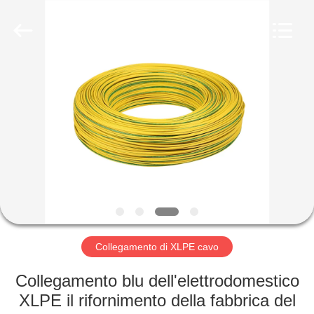
Shenzhen
Mysun
Insulation
Materials
Co.,
Ltd..
All
Rights
CASA
Reserved.
PRODOTTI
CIRCA
NOI
GIRO
DELLA
Collegamento di XLPE cavo
FABBRICA
Collegamento blu dell'elettrodomestico
XLPE il rifornimento della fabbrica del