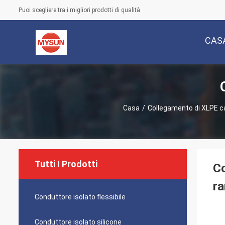
Puoi scegliere tra i migliori prodotti di qualità
CAS
Casa
/
Collegamento di XLPE c
Tutti I Prodotti
Co
ra
Conduttore isolato flessibile
Conduttore isolato silicone