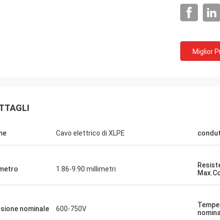
Miglior 
TTAGLI
me
Cavo elettrico di XLPE
condu
Resist
metro
1.86-9.90 millimetri
Max.C
Tempe
sione nominale
600-750V
Muller di Rudy
nomina