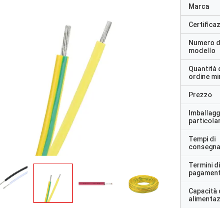
Marca
Certifica
Numero d
modello
Quantità 
ordine m
Prezzo
Imballagg
particolar
Tempi di
consegn
Termini di
pagamen
Capacità 
alimenta