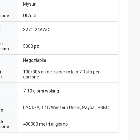
Mysun
zione
UL/cUL
i
3271-24AWG
di
5000 pz
inimo
Negoziabile
i
100/305 di metro per rotolo 7 Rolls per
i
cartone
7-10 giorni woking
a
L/C, D/A, T/T, Western Union, Paypal, HSBC
to
di
400000 metri al giorno
zione