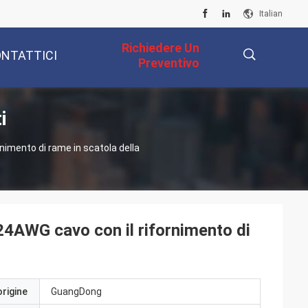
Italian
Richiedere Un
NTATTICI
Preventivo
i
描
imento di rame in scatola della
述
AWG cavo con il rifornimento di
origine
GuangDong