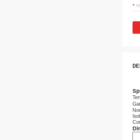
DE
Sp
Ten
Ga
No
Iso
Con
Di