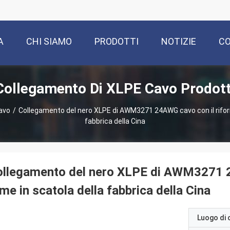
A
CHI SIAMO
PRODOTTI
NOTIZIE
CO
Collegamento Di XLPE Cavo Prodott
avo
/
Collegamento del nero XLPE di AWM3271 24AWG cavo con il riforn
fabbrica della Cina
llegamento del nero XLPE di AWM3271 24
me in scatola della fabbrica della Cina
Luogo di 