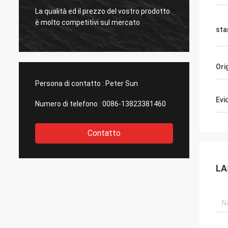
Mysun 
o
Le vostre merci di qualità superiore sono
gente 
paragonate a quelle di altri produttori.
molto 
sta
Ori
Persona di contatto :
Peter Sun
Evi
Numero di telefono :
0086-13823381460
Contatto
LA