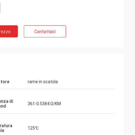
Prezzo
Contattaci
ttore
rame in scatola
enza di
361-0.5384 Ω/KM
ond
ratura
125℃
le