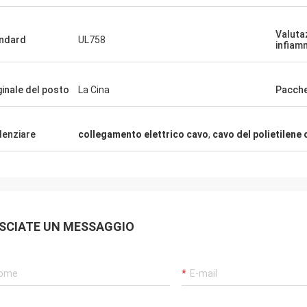
è una società molto buona, la
è molto gentile, prodotti è molto
Valuta
buono!
ndard
UL758
infiamm
ginale del posto
La Cina
Pacch
denziare
collegamento elettrico cavo
,
cavo del polietilene
SCIATE UN MESSAGGIO