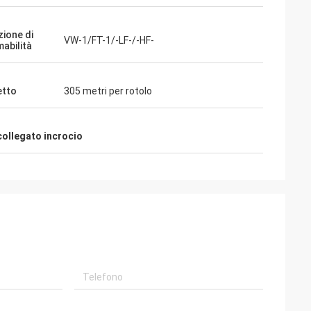
zione di
VW-1/FT-1/-LF-/-HF-
abilità
etto
305 metri per rotolo
 collegato incrocio