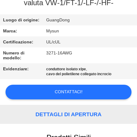
CONTROLLO
valuta VW-1/FT-1/-LF-/-HF-
DI
Luogo di origine:
GuangDong
QUALITÀ
Marca:
Mysun
CONTATTICI
Certificazione:
UL/cUL
Numero di
3271-16AWG
modello:
RICHIEDA
UNA
Evidenziare:
,
conduttore isolato xlpe
cavo del polietilene collegato incrocio
CITAZIONE
CONTATTACI!
MAPPA
DEL
DETTAGLI DI APERTURA
SITO