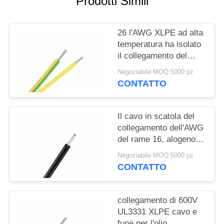
Prodotti Simili
PRIVACY
POLICY
26 l'AWG XLPE ad alta
temperatura ha isolato
il collegamento del
cavo 600v cavo 150C
Negoziabile MOQ:5000 pz
UL3289
CONTATTO
Il cavo in scatola del
collegamento dell'AWG
del rame 16, alogeno
basso del fumo cabla
Negoziabile MOQ:5000 pz
liberamente UL3271
CONTATTO
collegamento di 600V
UL3331 XLPE cavo e
fune per l'olio