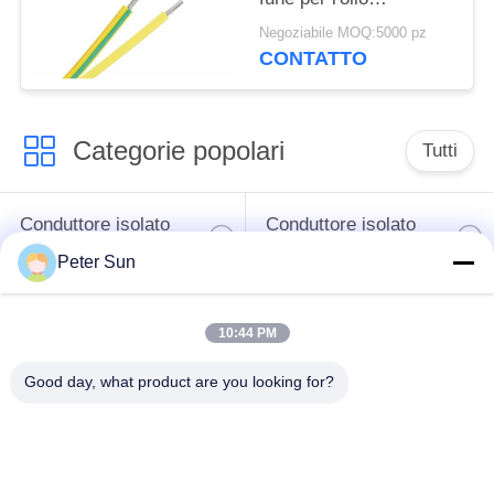
dell'elettrodomestico
Negoziabile MOQ:5000 pz
resistente
CONTATTO
Categorie popolari
Tutti
Conduttore isolato
Conduttore isolato
flessibile
silicone
Peter Sun
Filo di rame
Cavo della batteria
10:44 PM
vetroresina
Good day, what product are you looking for?
Collegamento di
Conduttore isolato
XLPE cavo