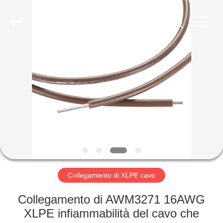
Shenzhen
Mysun
Insulation
Materials
Co.,
Ltd..
All
Rights
CASA
Reserved.
PRODOTTI
CIRCA
NOI
GIRO
DELLA
Collegamento di XLPE cavo
FABBRICA
Collegamento di AWM3271 16AWG
XLPE infiammabilità del cavo che