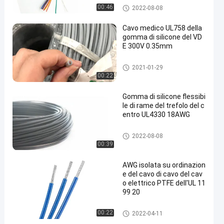
Cavo elettrico su ordinazione
00:46
2022-08-08
Cavo medico UL758 della
gomma di silicone del VD
E 300V 0.35mm
Cavo elettrico su ordinazione
2021-01-29
00:22
Gomma di silicone flessibi
le di rame del trefolo del c
entro UL4330 18AWG
Cavo elettrico su ordinazione
2022-08-08
00:39
AWG isolata su ordinazion
e del cavo di cavo del cav
o elettrico PTFE dell'UL 11
99 20
Cavo elettrico su ordinazione
00:22
2022-04-11