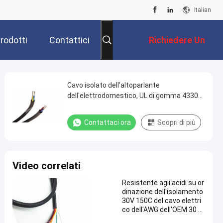
Italian
rodotti
Contattici
Richiedere Un
Preventivo
Cavo isolato dell'altoparlante
dell'elettrodomestico, UL di gomma 4330
del cavo di cavetto di prova
Contattaci ora
Scopri di più
Video correlati
Resistente agli'acidi su or
dinazione dell'isolamento
30V 150C del cavo elettri
co dell'AWG dell'OEM 30 e
del silicone dei cavi