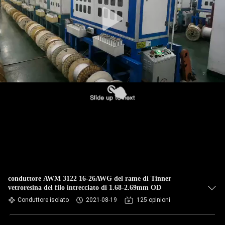
CONTROLLO
DI
QUALITÀ
CONTATTICI
RICHIEDA
UNA
CITAZIONE
MAPPA
DEL
conduttore AWM 3122 16-26AWG del rame di Tinner
vetroresina del filo intrecciato di 1.68-2.69mm OD
SITO
Conduttore isolato
2021-08-19
125 opinioni