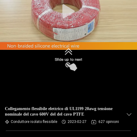
CONTROLLO
DI
QUALITÀ
CONTATTICI
RICHIEDA
UNA
CITAZIONE
MAPPA
DEL
Collegamento flessibile elettrico di UL1199 20awg tensione
nominale del cavo 600V del del cavo PTFE
SITO
Conduttore isolato flessibile
2023-02-27
627 opinioni