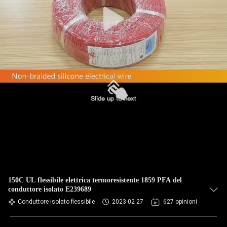
CONTROLLO
DI
QUALITÀ
CONTATTICI
RICHIEDA
UNA
CITAZIONE
MAPPA
DEL
150C UL flessibile elettrica termoresistente 1859 PFA del
conduttore isolato E239689
SITO
Conduttore isolato flessibile
2023-02-27
627 opinioni