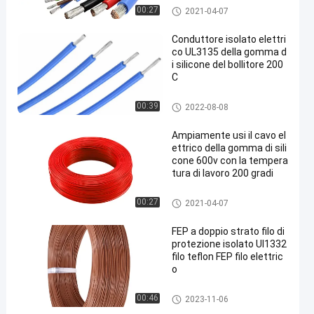
Conduttore isolato silicone
00:27
2021-04-07
Conduttore isolato elettri
co UL3135 della gomma d
i silicone del bollitore 200
C
Conduttore isolato silicone
00:39
2022-08-08
Ampiamente usi il cavo el
ettrico della gomma di sili
cone 600v con la tempera
tura di lavoro 200 gradi
Conduttore isolato silicone
00:27
2021-04-07
FEP a doppio strato filo di
protezione isolato Ul1332
filo teflon FEP filo elettric
o
Conduttore isolato silicone
00:46
2023-11-06