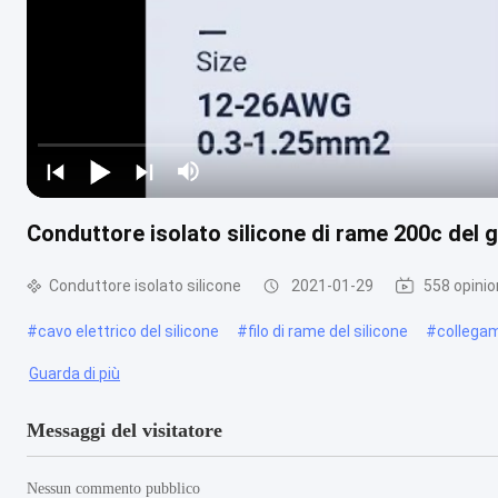
Conduttore isolato silicone di rame 200c del 
Conduttore isolato silicone
2021-01-29
558 opinio
#
cavo elettrico del silicone
#
filo di rame del silicone
#
collegam
Guarda di più
Messaggi del visitatore
Nessun commento pubblico