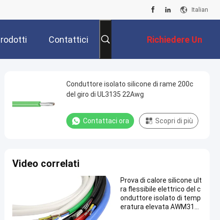
Italian
rodotti
Contattici
Richiedere Un
Preventivo
Conduttore isolato silicone di rame 200c
del giro di UL3135 22Awg
Contattaci ora
Scopri di più
Video correlati
Prova di calore silicone ult
ra flessibile elettrico del c
onduttore isolato di temp
eratura elevata AWM313
5