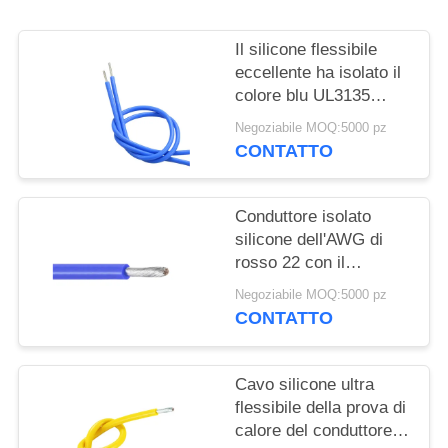
PRIVACY
POLICY
Il silicone flessibile
eccellente ha isolato il
colore blu UL3135
600V 200C della fune e
Negoziabile MOQ:5000 pz
del cavo
CONTATTO
Conduttore isolato
silicone dell'AWG di
rosso 22 con il
conduttore di rame in
Negoziabile MOQ:5000 pz
scatola UL3133
CONTATTO
Cavo silicone ultra
flessibile della prova di
calore del conduttore