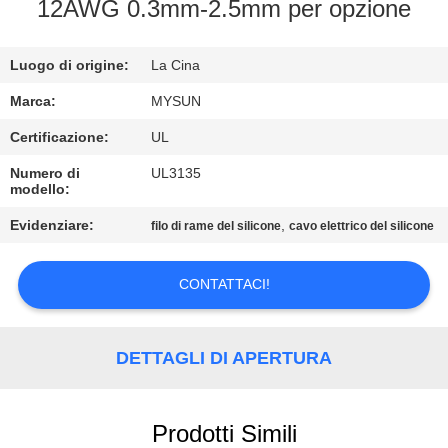
CONTROLLO
12AWG 0.3mm-2.5mm per opzione
DI
Luogo di origine:
La Cina
QUALITÀ
Marca:
MYSUN
CONTATTICI
Certificazione:
UL
Numero di
UL3135
modello:
RICHIEDA
UNA
Evidenziare:
,
filo di rame del silicone
cavo elettrico del silicone
CITAZIONE
CONTATTACI!
MAPPA
DEL
DETTAGLI DI APERTURA
SITO
Prodotti Simili