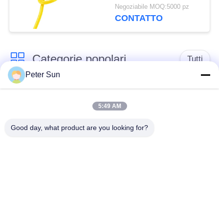
isolato per
Negoziabile MOQ:5000 pz
l'elettrodomestico
CONTATTO
UL3135
Categorie popolari
Tutti
Peter Sun
Conduttore isolato
Conduttore isolato
flessibile
silicone
5:49 AM
Good day, what product are you looking for?
Filo di rame
Cavo della batteria
vetroresina
Collegamento di
Conduttore isolato
XLPE cavo
Conduttore isolato
Filo intrecciato