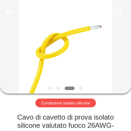
Shenzhen
Mysun
Insulation
Materials
Co.,
Ltd..
All
Rights
CASA
Reserved.
PRODOTTI
CIRCA
NOI
GIRO
DELLA
Conduttore isolato silicone
FABBRICA
Cavo di cavetto di prova isolato
silicone valutato fuoco 26AWG-