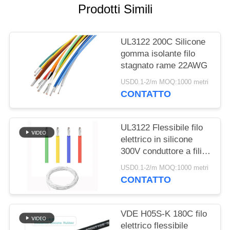
PRIVACY
Prodotti Simili
POLICY
UL3122 200C Silicone
gomma isolante filo
stagnato rame 22AWG
USD0.1-2/m MOQ:1000 metri
CONTATTO
UL3122 Flessibile filo
elettrico in silicone
300V conduttore a fili
rosso nero bianco
USD0.1-2/m MOQ:1000 metri
colore
CONTATTO
VDE H05S-K 180C filo
elettrico flessibile