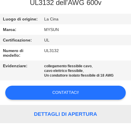
CONTROLLO
UL3132 dell'AWG 600v
DI
Luogo di origine:
La Cina
QUALITÀ
Marca:
MYSUN
CONTATTICI
Certificazione:
UL
Numero di
UL3132
modello:
RICHIEDA
UNA
Evidenziare:
,
collegamento flessibile cavo
,
cavo elettrico flessibile
CITAZIONE
Un conduttore isolato flessibile di 18 AWG
CONTATTACI!
MAPPA
DEL
SITO
DETTAGLI DI APERTURA