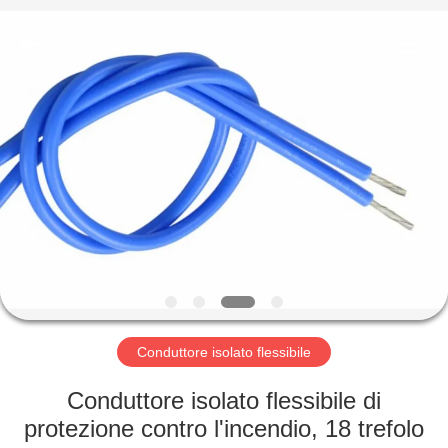
Shenzhen
Mysun
Insulation
Materials
Co.,
Ltd..
All
Rights
CASA
Reserved.
PRODOTTI
CIRCA
NOI
GIRO
DELLA
Conduttore isolato flessibile
FABBRICA
Conduttore isolato flessibile di
protezione contro l'incendio, 18 trefolo