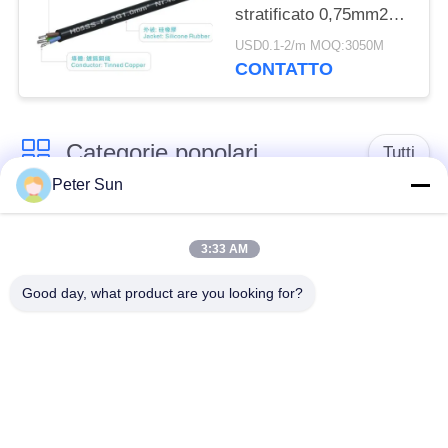
stratificato 0,75mm2
750V conduttore di
USD0.1-2/m MOQ:3050M
rame in scatola
CONTATTO
Categorie popolari
Tutti
Peter Sun
Conduttore isolato
Conduttore isolato
flessibile
silicone
3:33 AM
Good day, what product are you looking for?
Filo di rame
Cavo della batteria
vetroresina
Collegamento di
Conduttore isolato
XLPE cavo