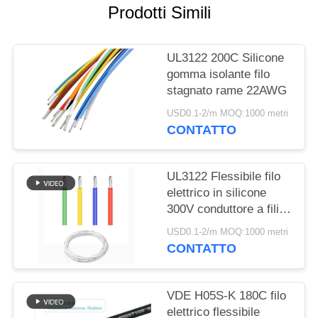
PRIVACY
Prodotti Simili
POLICY
UL3122 200C Silicone
gomma isolante filo
stagnato rame 22AWG
USD0.1-2/m MOQ:1000 metri
CONTATTO
UL3122 Flessibile filo
elettrico in silicone
300V conduttore a fili
rosso nero bianco
USD0.1-2/m MOQ:1000 metri
colore
CONTATTO
VDE H05S-K 180C filo
elettrico flessibile