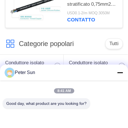
stratificato 0,75mm2
750V conduttore di
USD0.1-2/m MOQ:3050M
rame in scatola
CONTATTO
Categorie popolari
Tutti
Conduttore isolato
Conduttore isolato
flessibile
silicone
Peter Sun
Filo di rame
Cavo della batteria
8:41 AM
vetroresina
Good day, what product are you looking for?
Collegamento di
Conduttore isolato
XLPE cavo