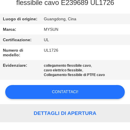
CONTROLLO
flessibile cavo E239689 UL1726
DI
Luogo di origine:
Guangdong, Cina
QUALITÀ
Marca:
MYSUN
CONTATTICI
Certificazione:
UL
Numero di
UL1726
modello:
RICHIEDA
UNA
Evidenziare:
,
collegamento flessibile cavo
,
cavo elettrico flessibile
CITAZIONE
Collegamento flessibile di PTFE cavo
CONTATTACI!
MAPPA
DEL
SITO
DETTAGLI DI APERTURA