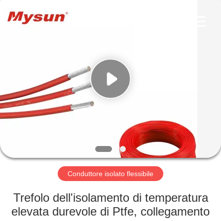
Shenzhen
Mysun
Insulation
Materials
Co.,
Ltd..
All
Rights
CASA
Reserved.
PRODOTTI
CIRCA
NOI
GIRO
DELLA
Conduttore isolato flessibile
FABBRICA
Trefolo dell'isolamento di temperatura
elevata durevole di Ptfe, collegamento